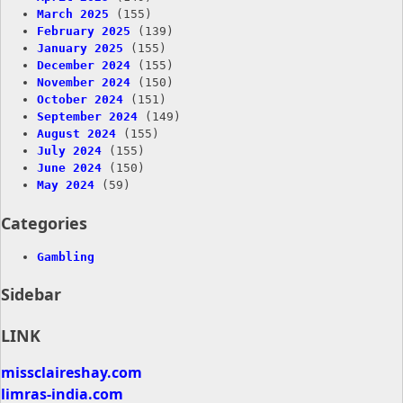
March 2025
(155)
February 2025
(139)
January 2025
(155)
December 2024
(155)
November 2024
(150)
October 2024
(151)
September 2024
(149)
August 2024
(155)
July 2024
(155)
June 2024
(150)
May 2024
(59)
Categories
Gambling
Sidebar
LINK
missclaireshay.com
limras-india.com