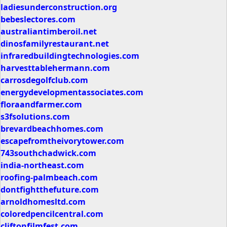
ladiesunderconstruction.org
bebeslectores.com
australiantimberoil.net
dinosfamilyrestaurant.net
infraredbuildingtechnologies.com
harvesttablehermann.com
carrosdegolfclub.com
energydevelopmentassociates.com
floraandfarmer.com
s3fsolutions.com
brevardbeachhomes.com
escapefromtheivorytower.com
743southchadwick.com
india-northeast.com
roofing-palmbeach.com
dontfightthefuture.com
arnoldhomesltd.com
coloredpencilcentral.com
cliftonfilmfest.com