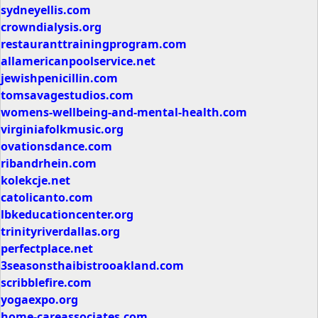
sydneyellis.com
crowndialysis.org
restauranttrainingprogram.com
allamericanpoolservice.net
jewishpenicillin.com
tomsavagestudios.com
womens-wellbeing-and-mental-health.com
virginiafolkmusic.org
ovationsdance.com
ribandrhein.com
kolekcje.net
catolicanto.com
lbkeducationcenter.org
trinityriverdallas.org
perfectplace.net
3seasonsthaibistrooakland.com
scribblefire.com
yogaexpo.org
home-careassociates.com