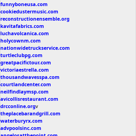
funnyboneusa.com
cookiedustermusic.com
reconstructionensemble.org
kavitafabrics.com
luchavolcanica.com
holycownm.com
nationwidetruckservice.com
turtleclubpg.com
greatpacifictour.com
victoriaestrella.com
thousandwavesspa.com
courtlandcenter.com
neilfindlaymsp.com
avicollisrestaurant.com
drcconline.org
v
theplacebarandgrill.com
waterburyrx.com
advpoolsinc.com
angelosatthepoint.com