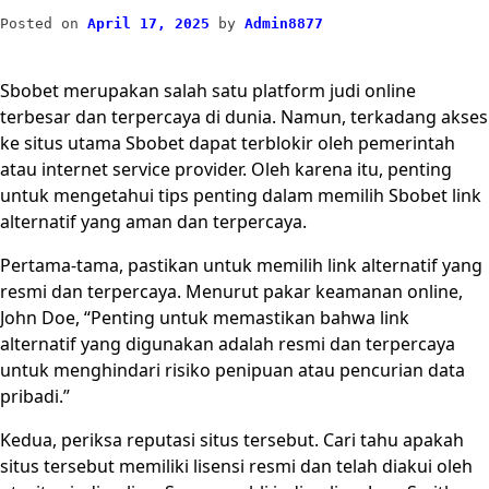
Posted on
April 17, 2025
by
Admin8877
Sbobet merupakan salah satu platform judi online
terbesar dan terpercaya di dunia. Namun, terkadang akses
ke situs utama Sbobet dapat terblokir oleh pemerintah
atau internet service provider. Oleh karena itu, penting
untuk mengetahui tips penting dalam memilih Sbobet link
alternatif yang aman dan terpercaya.
Pertama-tama, pastikan untuk memilih link alternatif yang
resmi dan terpercaya. Menurut pakar keamanan online,
John Doe, “Penting untuk memastikan bahwa link
alternatif yang digunakan adalah resmi dan terpercaya
untuk menghindari risiko penipuan atau pencurian data
pribadi.”
Kedua, periksa reputasi situs tersebut. Cari tahu apakah
situs tersebut memiliki lisensi resmi dan telah diakui oleh