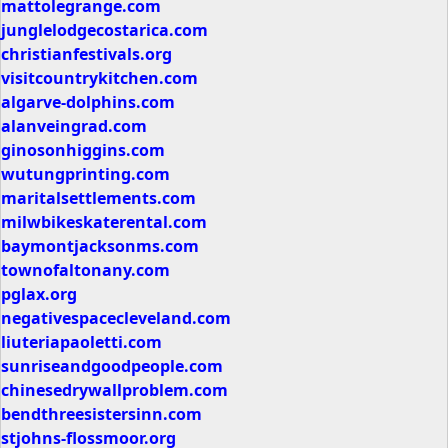
mattolegrange.com
junglelodgecostarica.com
christianfestivals.org
visitcountrykitchen.com
algarve-dolphins.com
alanveingrad.com
ginosonhiggins.com
wutungprinting.com
maritalsettlements.com
milwbikeskaterental.com
baymontjacksonms.com
townofaltonany.com
pglax.org
negativespacecleveland.com
liuteriapaoletti.com
sunriseandgoodpeople.com
chinesedrywallproblem.com
bendthreesistersinn.com
stjohns-flossmoor.org