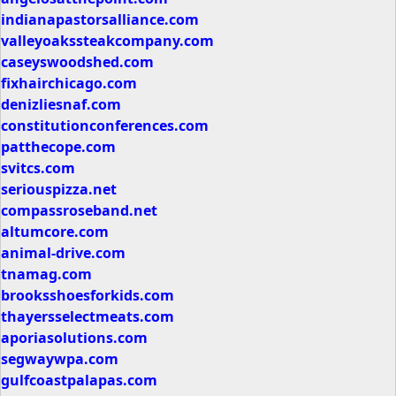
indianapastorsalliance.com
valleyoakssteakcompany.com
caseyswoodshed.com
fixhairchicago.com
denizliesnaf.com
constitutionconferences.com
patthecope.com
svitcs.com
seriouspizza.net
compassroseband.net
altumcore.com
animal-drive.com
tnamag.com
brooksshoesforkids.com
thayersselectmeats.com
aporiasolutions.com
segwaywpa.com
gulfcoastpalapas.com