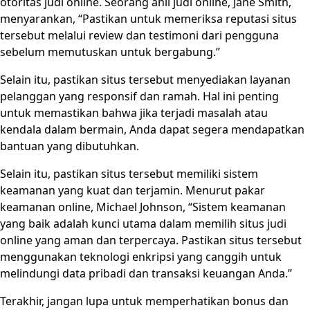
otoritas judi online. Seorang ahli judi online, Jane Smith,
menyarankan, “Pastikan untuk memeriksa reputasi situs
tersebut melalui review dan testimoni dari pengguna
sebelum memutuskan untuk bergabung.”
Selain itu, pastikan situs tersebut menyediakan layanan
pelanggan yang responsif dan ramah. Hal ini penting
untuk memastikan bahwa jika terjadi masalah atau
kendala dalam bermain, Anda dapat segera mendapatkan
bantuan yang dibutuhkan.
Selain itu, pastikan situs tersebut memiliki sistem
keamanan yang kuat dan terjamin. Menurut pakar
keamanan online, Michael Johnson, “Sistem keamanan
yang baik adalah kunci utama dalam memilih situs judi
online yang aman dan terpercaya. Pastikan situs tersebut
menggunakan teknologi enkripsi yang canggih untuk
melindungi data pribadi dan transaksi keuangan Anda.”
Terakhir, jangan lupa untuk memperhatikan bonus dan