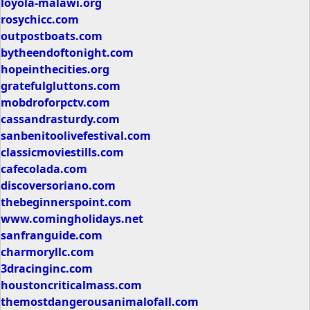
loyola-malawi.org
rosychicc.com
outpostboats.com
bytheendoftonight.com
hopeinthecities.org
gratefulgluttons.com
mobdroforpctv.com
cassandrasturdy.com
sanbenitoolivefestival.com
classicmoviestills.com
cafecolada.com
discoversoriano.com
thebeginnerspoint.com
www.comingholidays.net
sanfranguide.com
charmoryllc.com
3dracinginc.com
houstoncriticalmass.com
themostdangerousanimalofall.com