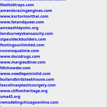
flexfoldtraps.com
amendsracingengines.com
www.kortormorthai.com
www.fatandqueer.com
anneashleyumc.org
landsurveyskansascity.com
stpauldeckbuilders.com
footingsunlimited.com
runsnoqualmie.com
www.docsdrugs.com
www.margiesdiner.com
fdlchowder.com
www.needlepointsltd.com
bullandbirdsteakhouse.com
lascolinasplasticsurgery.com
www.cliftonheritage.org
sma43.org
remodelingchicagoonline.com