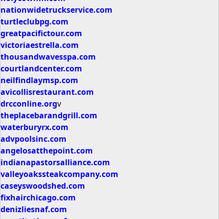
nationwidetruckservice.com
turtleclubpg.com
greatpacifictour.com
victoriaestrella.com
thousandwavesspa.com
courtlandcenter.com
neilfindlaymsp.com
avicollisrestaurant.com
drcconline.org
v
theplacebarandgrill.com
waterburyrx.com
advpoolsinc.com
angelosatthepoint.com
indianapastorsalliance.com
valleyoakssteakcompany.com
caseyswoodshed.com
fixhairchicago.com
denizliesnaf.com