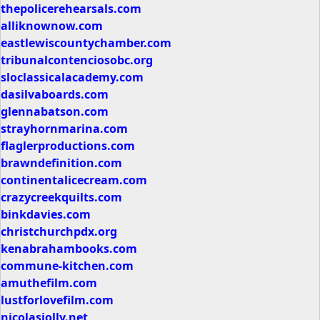
thepolicerehearsals.com
alliknownow.com
eastlewiscountychamber.com
tribunalcontenciosobc.org
sloclassicalacademy.com
dasilvaboards.com
glennabatson.com
strayhornmarina.com
flaglerproductions.com
brawndefinition.com
continentalicecream.com
crazycreekquilts.com
binkdavies.com
christchurchpdx.org
kenabrahambooks.com
commune-kitchen.com
amuthefilm.com
lustforlovefilm.com
nicolasjolly.net