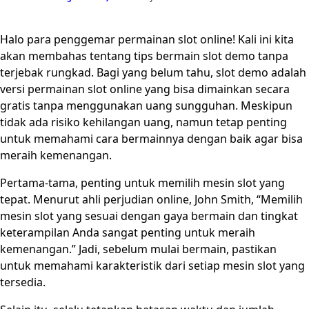
Halo para penggemar permainan slot online! Kali ini kita
akan membahas tentang tips bermain slot demo tanpa
terjebak rungkad. Bagi yang belum tahu, slot demo adalah
versi permainan slot online yang bisa dimainkan secara
gratis tanpa menggunakan uang sungguhan. Meskipun
tidak ada risiko kehilangan uang, namun tetap penting
untuk memahami cara bermainnya dengan baik agar bisa
meraih kemenangan.
Pertama-tama, penting untuk memilih mesin slot yang
tepat. Menurut ahli perjudian online, John Smith, “Memilih
mesin slot yang sesuai dengan gaya bermain dan tingkat
keterampilan Anda sangat penting untuk meraih
kemenangan.” Jadi, sebelum mulai bermain, pastikan
untuk memahami karakteristik dari setiap mesin slot yang
tersedia.