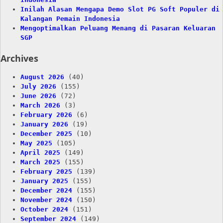
Inilah Alasan Mengapa Demo Slot PG Soft Populer di
Kalangan Pemain Indonesia
Mengoptimalkan Peluang Menang di Pasaran Keluaran
SGP
Archives
August 2026
(40)
July 2026
(155)
June 2026
(72)
March 2026
(3)
February 2026
(6)
January 2026
(19)
December 2025
(10)
May 2025
(105)
April 2025
(149)
March 2025
(155)
February 2025
(139)
January 2025
(155)
December 2024
(155)
November 2024
(150)
October 2024
(151)
September 2024
(149)