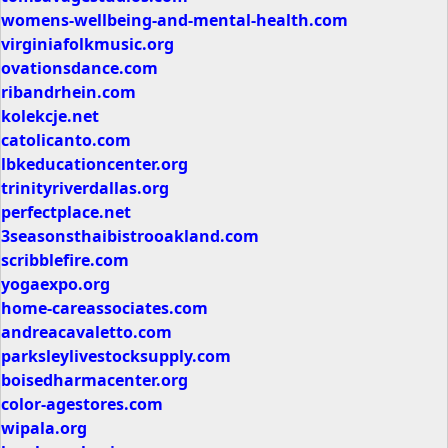
womens-wellbeing-and-mental-health.com
virginiafolkmusic.org
ovationsdance.com
ribandrhein.com
kolekcje.net
catolicanto.com
lbkeducationcenter.org
trinityriverdallas.org
perfectplace.net
3seasonsthaibistrooakland.com
scribblefire.com
yogaexpo.org
home-careassociates.com
andreacavaletto.com
parksleylivestocksupply.com
boisedharmacenter.org
color-agestores.com
wipala.org