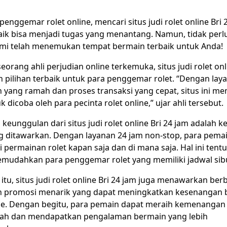
penggemar rolet online, mencari situs judi rolet online Bri 
aik bisa menjadi tugas yang menantang. Namun, tidak perl
mi telah menemukan tempat bermain terbaik untuk Anda!
orang ahli perjudian online terkemuka, situs judi rolet onl
h pilihan terbaik untuk para penggemar rolet. “Dengan lay
 yang ramah dan proses transaksi yang cepat, situs ini m
k dicoba oleh para pecinta rolet online,” ujar ahli tersebut.
 keunggulan dari situs judi rolet online Bri 24 jam adalah
g ditawarkan. Dengan layanan 24 jam non-stop, para pema
permainan rolet kapan saja dan di mana saja. Hal ini tentu
mudahkan para penggemar rolet yang memiliki jadwal sib
itu, situs judi rolet online Bri 24 jam juga menawarkan ber
n promosi menarik yang dapat meningkatkan kesenangan 
ine. Dengan begitu, para pemain dapat meraih kemenanga
ah dan mendapatkan pengalaman bermain yang lebih