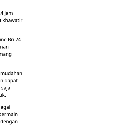
24 jam
u khawatir
ine Bri 24
anan
emang
 kemudahan
in dapat
 saja
uk.
bagai
bermain
n dengan