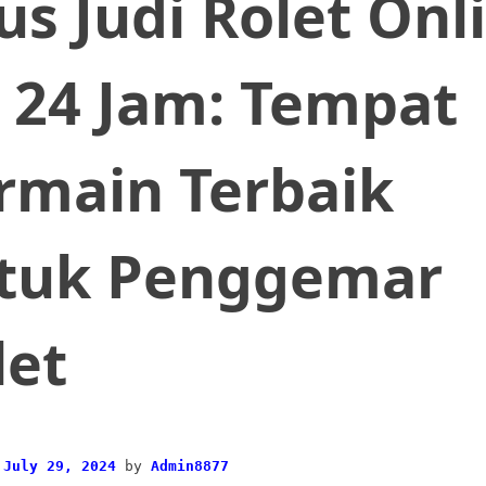
tus Judi Rolet Onl
i 24 Jam: Tempat
rmain Terbaik
tuk Penggemar
let
n
July 29, 2024
by
Admin8877