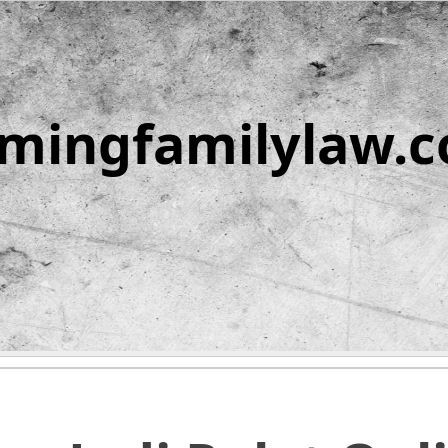
emingfamilylaw.