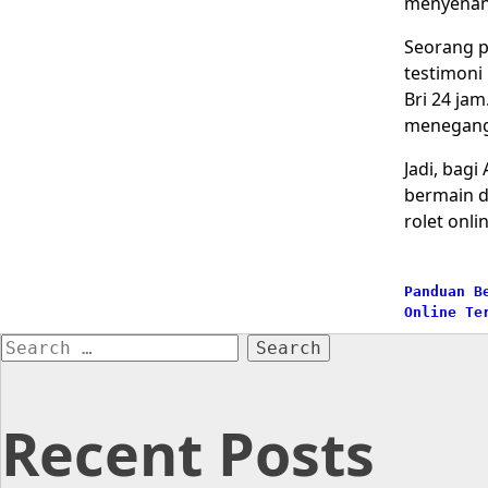
menyenan
Seorang p
testimoni 
Bri 24 ja
menegangk
Jadi, bag
bermain d
rolet onl
Post
Panduan B
Online Te
naviga
Search
for:
Recent Posts