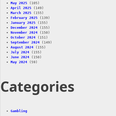
May 2025
(105)
April 2025
(149)
March 2025
(155)
February 2025
(139)
January 2025
(155)
December 2024
(155)
November 2024
(150)
October 2024
(151)
September 2024
(149)
August 2024
(155)
July 2024
(155)
June 2024
(150)
May 2024
(59)
Categories
Gambling