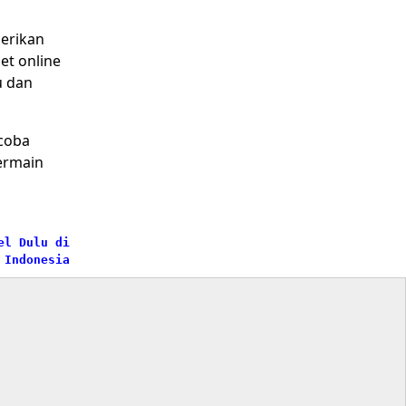
berikan
let online
u dan
ncoba
bermain
el Dulu di
Indonesia