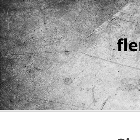
Skip
to
content
fl