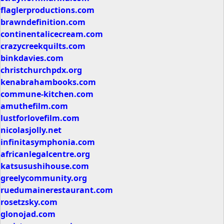
flaglerproductions.com
brawndefinition.com
continentalicecream.com
crazycreekquilts.com
binkdavies.com
christchurchpdx.org
kenabrahambooks.com
commune-kitchen.com
amuthefilm.com
lustforlovefilm.com
nicolasjolly.net
infinitasymphonia.com
africanlegalcentre.org
katsusushihouse.com
greelycommunity.org
ruedumainerestaurant.com
rosetzsky.com
glonojad.com