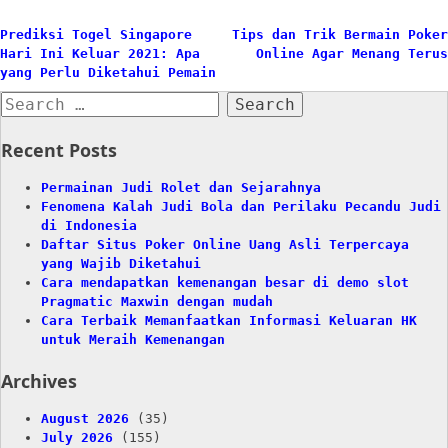
Post
Prediksi Togel Singapore
Tips dan Trik Bermain Poker
Hari Ini Keluar 2021: Apa
Online Agar Menang Terus
navigation
yang Perlu Diketahui Pemain
Search
for:
Recent Posts
Permainan Judi Rolet dan Sejarahnya
Fenomena Kalah Judi Bola dan Perilaku Pecandu Judi
di Indonesia
Daftar Situs Poker Online Uang Asli Terpercaya
yang Wajib Diketahui
Cara mendapatkan kemenangan besar di demo slot
Pragmatic Maxwin dengan mudah
Cara Terbaik Memanfaatkan Informasi Keluaran HK
untuk Meraih Kemenangan
Archives
August 2026
(35)
July 2026
(155)