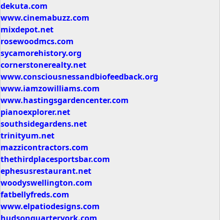
dekuta.com
www.cinemabuzz.com
mixdepot.net
rosewoodmcs.com
sycamorehistory.org
cornerstonerealty.net
www.consciousnessandbiofeedback.org
www.iamzowilliams.com
www.hastingsgardencenter.com
pianoexplorer.net
southsidegardens.net
trinityum.net
mazzicontractors.com
thethirdplacesportsbar.com
ephesusrestaurant.net
woodyswellington.com
fatbellyfreds.com
www.elpatiodesigns.com
hudsonquarteryork.com