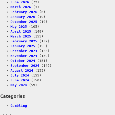
June 2026
(72)
March 2026
(3)
February 2026
(6)
January 2026
(19)
December 2025
(10)
May 2025
(105)
April 2025
(149)
March 2025
(155)
February 2025
(139)
January 2025
(155)
December 2024
(155)
November 2024
(150)
October 2024
(151)
September 2024
(149)
August 2024
(155)
July 2024
(155)
June 2024
(150)
May 2024
(59)
Categories
Gambling