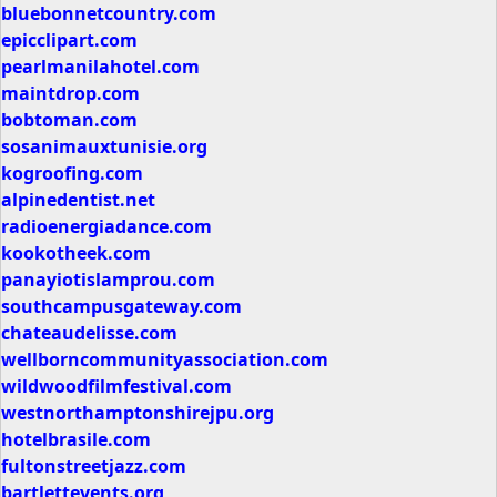
bluebonnetcountry.com
epicclipart.com
pearlmanilahotel.com
maintdrop.com
bobtoman.com
sosanimauxtunisie.org
kogroofing.com
alpinedentist.net
radioenergiadance.com
kookotheek.com
panayiotislamprou.com
southcampusgateway.com
chateaudelisse.com
wellborncommunityassociation.com
wildwoodfilmfestival.com
westnorthamptonshirejpu.org
hotelbrasile.com
fultonstreetjazz.com
bartlettevents.org