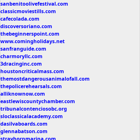
sanbenitoolivefestival.com
classicmoviestills.com
cafecolada.com
discoversoriano.com
thebeginnerspoint.com
www.comingholidays.net
sanfranguide.com
charmoryllc.com
3dracinginc.com
houstoncriticalmass.com
themostdangerousanimalofall.com
thepolicerehearsals.com
alliknownow.com
eastlewiscountychamber.com
tribunalcontenciosobc.org
sloclassicalacademy.com
dasilvaboards.com
glennabatson.com
strayhornmarina.com