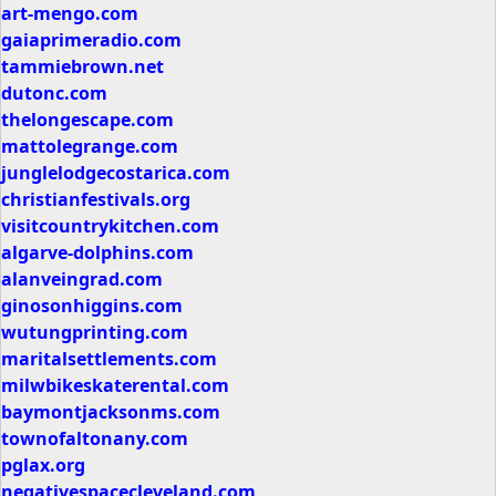
art-mengo.com
gaiaprimeradio.com
tammiebrown.net
dutonc.com
thelongescape.com
mattolegrange.com
junglelodgecostarica.com
christianfestivals.org
visitcountrykitchen.com
algarve-dolphins.com
alanveingrad.com
ginosonhiggins.com
wutungprinting.com
maritalsettlements.com
milwbikeskaterental.com
baymontjacksonms.com
townofaltonany.com
pglax.org
negativespacecleveland.com