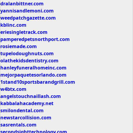
dralanbittner.com
yannisandlemoni.com
weedpatchgazette.com
kblinc.com
eriesingletrack.com
pamperedpetsnorthport.com
rosiemade.com
tupelodoughnuts.com
olathekidsdentistry.com
hanleyfuneralhomeinc.com
mejorpaquetesorlando.com
1stand10sportsbarandgrill.com
w4btx.com
angelstouchnaillash.com
kabbalahacademy.net
smilondental.com
newstarcollision.com
sasrentals.com
secondsighttechnology.com