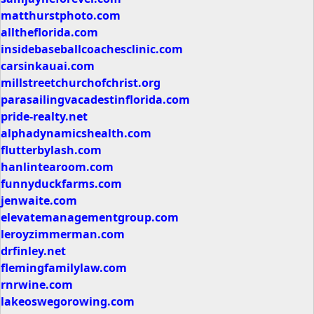
matthurstphoto.com
alltheflorida.com
insidebaseballcoachesclinic.com
carsinkauai.com
millstreetchurchofchrist.org
parasailingvacadestinflorida.com
pride-realty.net
alphadynamicshealth.com
flutterbylash.com
hanlintearoom.com
funnyduckfarms.com
jenwaite.com
elevatemanagementgroup.com
leroyzimmerman.com
drfinley.net
flemingfamilylaw.com
rnrwine.com
lakeoswegorowing.com