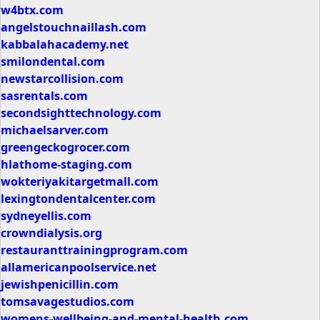
w4btx.com
angelstouchnaillash.com
kabbalahacademy.net
smilondental.com
newstarcollision.com
sasrentals.com
secondsighttechnology.com
michaelsarver.com
greengeckogrocer.com
hlathome-staging.com
wokteriyakitargetmall.com
lexingtondentalcenter.com
sydneyellis.com
crowndialysis.org
restauranttrainingprogram.com
allamericanpoolservice.net
jewishpenicillin.com
tomsavagestudios.com
womens-wellbeing-and-mental-health.com