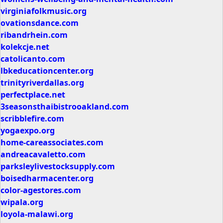
virginiafolkmusic.org
ovationsdance.com
ribandrhein.com
kolekcje.net
catolicanto.com
lbkeducationcenter.org
trinityriverdallas.org
perfectplace.net
3seasonsthaibistrooakland.com
scribblefire.com
yogaexpo.org
home-careassociates.com
andreacavaletto.com
parksleylivestocksupply.com
boisedharmacenter.org
color-agestores.com
wipala.org
loyola-malawi.org