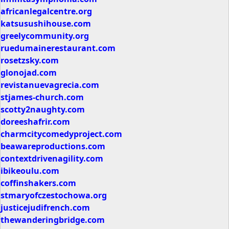
africanlegalcentre.org
katsusushihouse.com
greelycommunity.org
ruedumainerestaurant.com
rosetzsky.com
glonojad.com
revistanuevagrecia.com
stjames-church.com
scotty2naughty.com
doreeshafrir.com
charmcitycomedyproject.com
beawareproductions.com
contextdrivenagility.com
ibikeoulu.com
coffinshakers.com
stmaryofczestochowa.org
justicejudifrench.com
thewanderingbridge.com