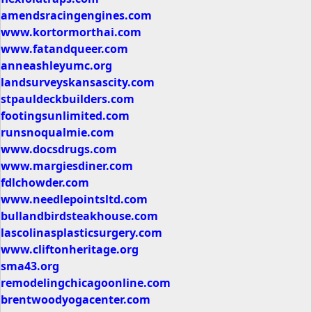
amendsracingengines.com
www.kortormorthai.com
www.fatandqueer.com
anneashleyumc.org
landsurveyskansascity.com
stpauldeckbuilders.com
footingsunlimited.com
runsnoqualmie.com
www.docsdrugs.com
www.margiesdiner.com
fdlchowder.com
www.needlepointsltd.com
bullandbirdsteakhouse.com
lascolinasplasticsurgery.com
www.cliftonheritage.org
sma43.org
remodelingchicagoonline.com
brentwoodyogacenter.com