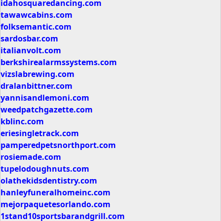
idahosquaredancing.com
tawawcabins.com
folksemantic.com
sardosbar.com
italianvolt.com
berkshirealarmssystems.com
vizslabrewing.com
dralanbittner.com
yannisandlemoni.com
weedpatchgazette.com
kblinc.com
eriesingletrack.com
pamperedpetsnorthport.com
rosiemade.com
tupelodoughnuts.com
olathekidsdentistry.com
hanleyfuneralhomeinc.com
mejorpaquetesorlando.com
1stand10sportsbarandgrill.com