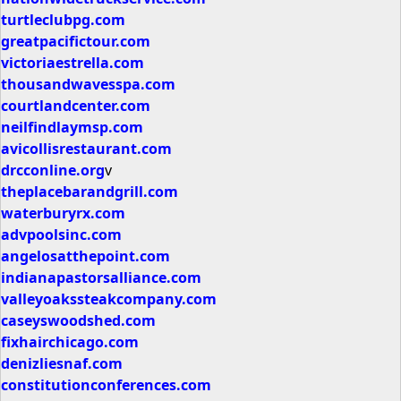
turtleclubpg.com
greatpacifictour.com
victoriaestrella.com
thousandwavesspa.com
courtlandcenter.com
neilfindlaymsp.com
avicollisrestaurant.com
drcconline.org
v
theplacebarandgrill.com
waterburyrx.com
advpoolsinc.com
angelosatthepoint.com
indianapastorsalliance.com
valleyoakssteakcompany.com
caseyswoodshed.com
fixhairchicago.com
denizliesnaf.com
constitutionconferences.com