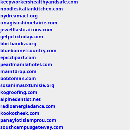
keepworkershealthyandsafe.com
noodlesitaliankitchen.com
nydreamact.org
unagisushimetairie.com
jewelflashtattoos.com
getpcfixtoday.com
bbrtbandra.org
bluebonnetcountry.com
epicclipart.com
pearlmanilahotel.com
maintdrop.com
bobtoman.com
sosanimauxtunisie.org
kogroofing.com
alpinedentist.net
radioenergiadance.com
kookotheek.com
panayiotislamprou.com
southcampusgateway.com