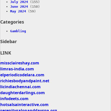
July 2024
(155)
June 2024
(150)
May 2024
(59)
Categories
Gambling
Sidebar
LINK
missclaireshay.com
limras-india.com
elperiodicodelara.com
richiesbodyandpaint.net
licindiachennai.com
daughterdarlings.com
infodeets.com
hotsalsainteractive.com
serenitysalonanddayspa.org