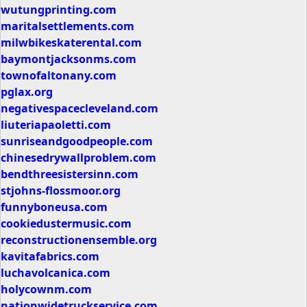
wutungprinting.com
maritalsettlements.com
milwbikeskaterental.com
baymontjacksonms.com
townofaltonany.com
pglax.org
negativespacecleveland.com
liuteriapaoletti.com
sunriseandgoodpeople.com
chinesedrywallproblem.com
bendthreesistersinn.com
stjohns-flossmoor.org
funnyboneusa.com
cookiedustermusic.com
reconstructionensemble.org
kavitafabrics.com
luchavolcanica.com
holycownm.com
nationwidetruckservice.com