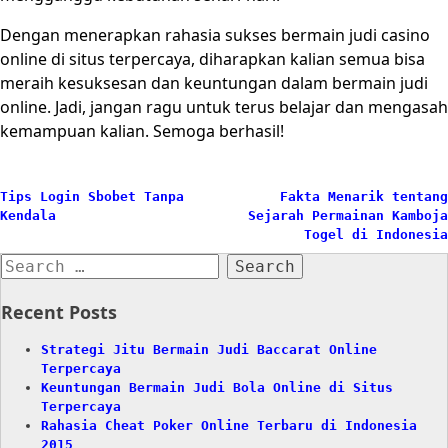
Dengan menerapkan rahasia sukses bermain judi casino
online di situs terpercaya, diharapkan kalian semua bisa
meraih kesuksesan dan keuntungan dalam bermain judi
online. Jadi, jangan ragu untuk terus belajar dan mengasah
kemampuan kalian. Semoga berhasil!
Post
Tips Login Sbobet Tanpa
Fakta Menarik tentang
Kendala
Sejarah Permainan Kamboja
navigation
Togel di Indonesia
Search
for:
Recent Posts
Strategi Jitu Bermain Judi Baccarat Online
Terpercaya
Keuntungan Bermain Judi Bola Online di Situs
Terpercaya
Rahasia Cheat Poker Online Terbaru di Indonesia
2015