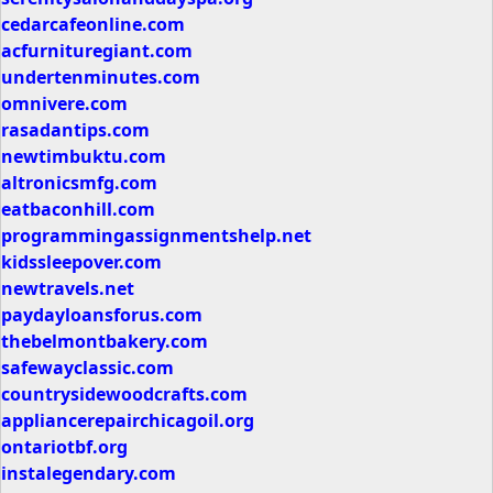
cedarcafeonline.com
acfurnituregiant.com
undertenminutes.com
omnivere.com
rasadantips.com
newtimbuktu.com
altronicsmfg.com
eatbaconhill.com
programmingassignmentshelp.net
kidssleepover.com
newtravels.net
paydayloansforus.com
thebelmontbakery.com
safewayclassic.com
countrysidewoodcrafts.com
appliancerepairchicagoil.org
ontariotbf.org
instalegendary.com