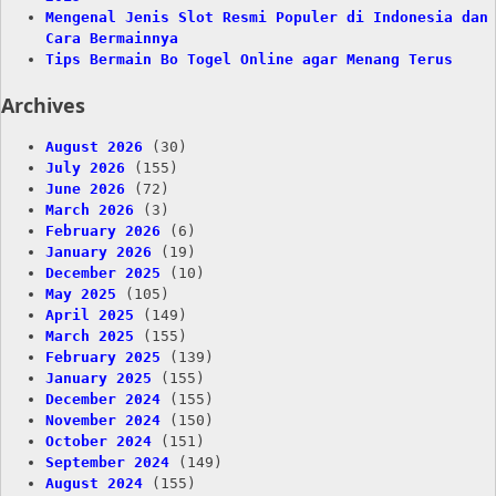
Mengenal Jenis Slot Resmi Populer di Indonesia dan
Cara Bermainnya
Tips Bermain Bo Togel Online agar Menang Terus
Archives
August 2026
(30)
July 2026
(155)
June 2026
(72)
March 2026
(3)
February 2026
(6)
January 2026
(19)
December 2025
(10)
May 2025
(105)
April 2025
(149)
March 2025
(155)
February 2025
(139)
January 2025
(155)
December 2024
(155)
November 2024
(150)
October 2024
(151)
September 2024
(149)
August 2024
(155)