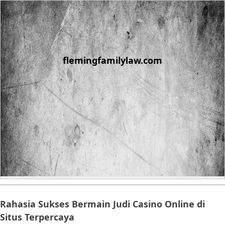
Skip
to
content
flemingfamilylaw.com
Rahasia Sukses Bermain Judi Casino Online di
Situs Terpercaya