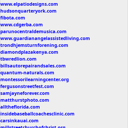
www.elpatiodesigns.com
hudsonquarteryork.com
fibota.com
www.cdgerba.com
parunocentraldemusica.com
www.guardianangelassistedliving.com
trondhjemsturnforening.com
diamondplazakenya.com
tbwredlion.com
billsautorepairandsales.com
quantum-naturals.com
montessorilearningcenter.org
fergusonstreetfest.com
samjayneforever.com
matthurstphoto.com
alltheflorida.com
insidebaseballcoachesclinic.com
carsinkauai.com
millstreetchurchofchrist.org