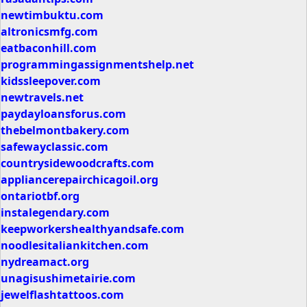
newtimbuktu.com
altronicsmfg.com
eatbaconhill.com
programmingassignmentshelp.net
kidssleepover.com
newtravels.net
paydayloansforus.com
thebelmontbakery.com
safewayclassic.com
countrysidewoodcrafts.com
appliancerepairchicagoil.org
ontariotbf.org
instalegendary.com
keepworkershealthyandsafe.com
noodlesitaliankitchen.com
nydreamact.org
unagisushimetairie.com
jewelflashtattoos.com