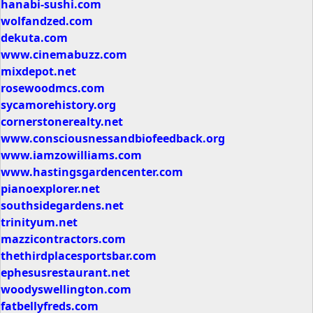
hanabi-sushi.com
wolfandzed.com
dekuta.com
www.cinemabuzz.com
mixdepot.net
rosewoodmcs.com
sycamorehistory.org
cornerstonerealty.net
www.consciousnessandbiofeedback.org
www.iamzowilliams.com
www.hastingsgardencenter.com
pianoexplorer.net
southsidegardens.net
trinityum.net
mazzicontractors.com
thethirdplacesportsbar.com
ephesusrestaurant.net
woodyswellington.com
fatbellyfreds.com