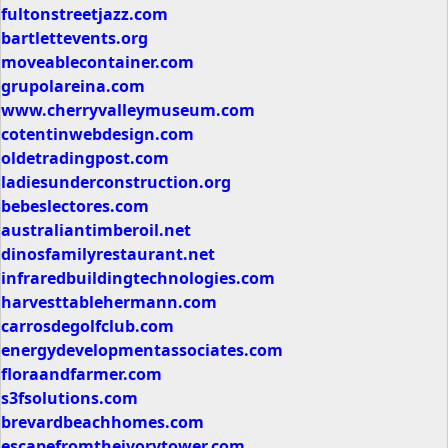
fultonstreetjazz.com
bartlettevents.org
moveablecontainer.com
grupolareina.com
www.cherryvalleymuseum.com
cotentinwebdesign.com
oldetradingpost.com
ladiesunderconstruction.org
bebeslectores.com
australiantimberoil.net
dinosfamilyrestaurant.net
infraredbuildingtechnologies.com
harvesttablehermann.com
carrosdegolfclub.com
energydevelopmentassociates.com
floraandfarmer.com
s3fsolutions.com
brevardbeachhomes.com
escapefromtheivorytower.com