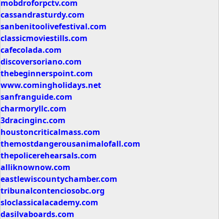
mobdroforpctv.com
cassandrasturdy.com
sanbenitoolivefestival.com
classicmoviestills.com
cafecolada.com
discoversoriano.com
thebeginnerspoint.com
www.comingholidays.net
sanfranguide.com
charmoryllc.com
3dracinginc.com
houstoncriticalmass.com
themostdangerousanimalofall.com
thepolicerehearsals.com
alliknownow.com
eastlewiscountychamber.com
tribunalcontenciosobc.org
sloclassicalacademy.com
dasilvaboards.com