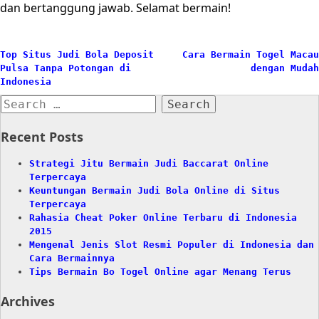
dan bertanggung jawab. Selamat bermain!
Post
Top Situs Judi Bola Deposit
Cara Bermain Togel Macau
Pulsa Tanpa Potongan di
dengan Mudah
navigation
Indonesia
Search
for:
Recent Posts
Strategi Jitu Bermain Judi Baccarat Online
Terpercaya
Keuntungan Bermain Judi Bola Online di Situs
Terpercaya
Rahasia Cheat Poker Online Terbaru di Indonesia
2015
Mengenal Jenis Slot Resmi Populer di Indonesia dan
Cara Bermainnya
Tips Bermain Bo Togel Online agar Menang Terus
Archives