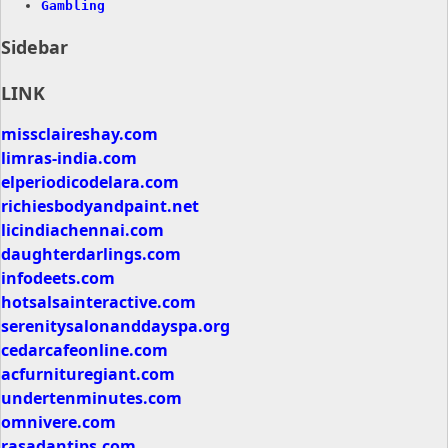
Gambling
Sidebar
LINK
missclaireshay.com
limras-india.com
elperiodicodelara.com
richiesbodyandpaint.net
licindiachennai.com
daughterdarlings.com
infodeets.com
hotsalsainteractive.com
serenitysalonanddayspa.org
cedarcafeonline.com
acfurnituregiant.com
undertenminutes.com
omnivere.com
rasadantips.com