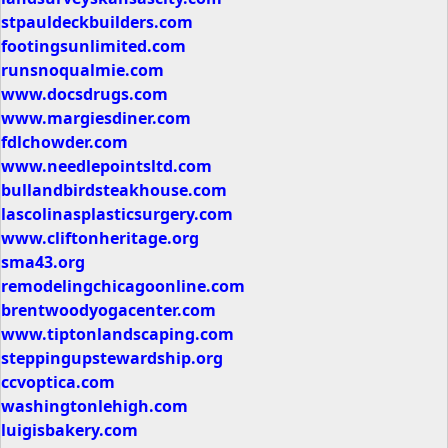
stpauldeckbuilders.com
footingsunlimited.com
runsnoqualmie.com
www.docsdrugs.com
www.margiesdiner.com
fdlchowder.com
www.needlepointsltd.com
bullandbirdsteakhouse.com
lascolinasplasticsurgery.com
www.cliftonheritage.org
sma43.org
remodelingchicagoonline.com
brentwoodyogacenter.com
www.tiptonlandscaping.com
steppingupstewardship.org
ccvoptica.com
washingtonlehigh.com
luigisbakery.com