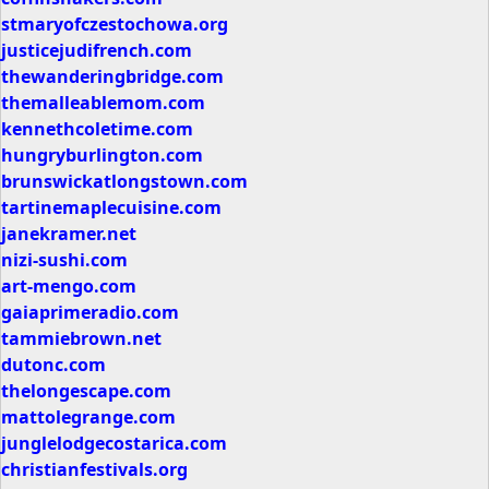
stmaryofczestochowa.org
justicejudifrench.com
thewanderingbridge.com
themalleablemom.com
kennethcoletime.com
hungryburlington.com
brunswickatlongstown.com
tartinemaplecuisine.com
janekramer.net
nizi-sushi.com
art-mengo.com
gaiaprimeradio.com
tammiebrown.net
dutonc.com
thelongescape.com
mattolegrange.com
junglelodgecostarica.com
christianfestivals.org