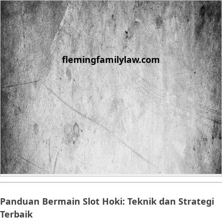
Skip
to
content
flemingfamilylaw.com
Panduan Bermain Slot Hoki: Teknik dan Strategi
Terbaik