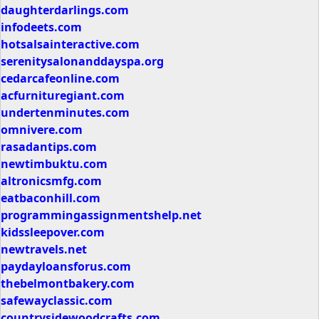
daughterdarlings.com
infodeets.com
hotsalsainteractive.com
serenitysalonanddayspa.org
cedarcafeonline.com
acfurnituregiant.com
undertenminutes.com
omnivere.com
rasadantips.com
newtimbuktu.com
altronicsmfg.com
eatbaconhill.com
programmingassignmentshelp.net
kidssleepover.com
newtravels.net
paydayloansforus.com
thebelmontbakery.com
safewayclassic.com
countrysidewoodcrafts.com