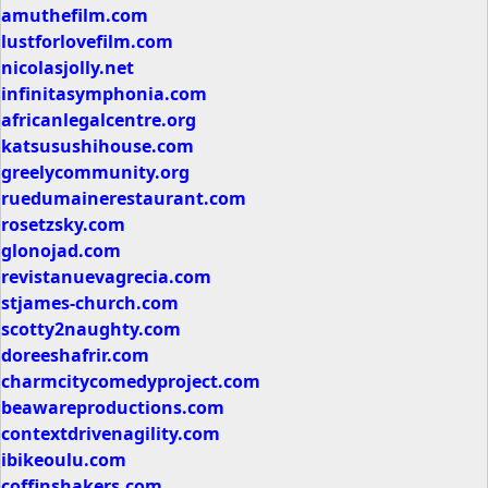
amuthefilm.com
lustforlovefilm.com
nicolasjolly.net
infinitasymphonia.com
africanlegalcentre.org
katsusushihouse.com
greelycommunity.org
ruedumainerestaurant.com
rosetzsky.com
glonojad.com
revistanuevagrecia.com
stjames-church.com
scotty2naughty.com
doreeshafrir.com
charmcitycomedyproject.com
beawareproductions.com
contextdrivenagility.com
ibikeoulu.com
coffinshakers.com