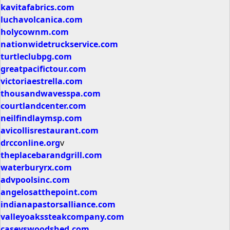
kavitafabrics.com
luchavolcanica.com
holycownm.com
nationwidetruckservice.com
turtleclubpg.com
greatpacifictour.com
victoriaestrella.com
thousandwavesspa.com
courtlandcenter.com
neilfindlaymsp.com
avicollisrestaurant.com
drcconline.org
v
theplacebarandgrill.com
waterburyrx.com
advpoolsinc.com
angelosatthepoint.com
indianapastorsalliance.com
valleyoakssteakcompany.com
caseyswoodshed.com