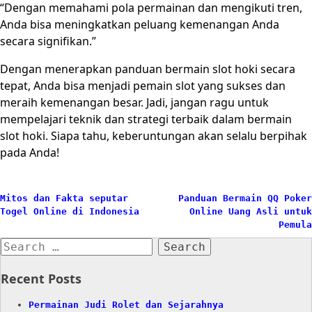
“Dengan memahami pola permainan dan mengikuti tren,
Anda bisa meningkatkan peluang kemenangan Anda
secara signifikan.”
Dengan menerapkan panduan bermain slot hoki secara
tepat, Anda bisa menjadi pemain slot yang sukses dan
meraih kemenangan besar. Jadi, jangan ragu untuk
mempelajari teknik dan strategi terbaik dalam bermain
slot hoki. Siapa tahu, keberuntungan akan selalu berpihak
pada Anda!
Post
Mitos dan Fakta seputar
Panduan Bermain QQ Poker
Togel Online di Indonesia
Online Uang Asli untuk
navigation
Pemula
Search
for:
Recent Posts
Permainan Judi Rolet dan Sejarahnya