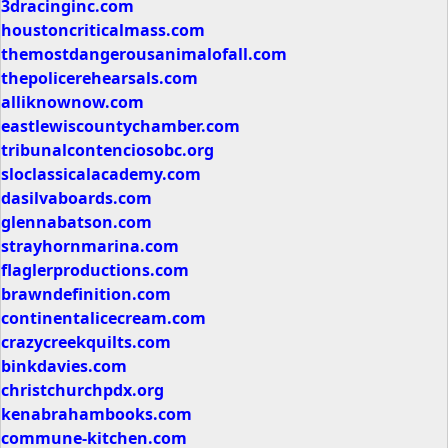
3dracinginc.com
houstoncriticalmass.com
themostdangerousanimalofall.com
thepolicerehearsals.com
alliknownow.com
eastlewiscountychamber.com
tribunalcontenciosobc.org
sloclassicalacademy.com
dasilvaboards.com
glennabatson.com
strayhornmarina.com
flaglerproductions.com
brawndefinition.com
continentalicecream.com
crazycreekquilts.com
binkdavies.com
christchurchpdx.org
kenabrahambooks.com
commune-kitchen.com