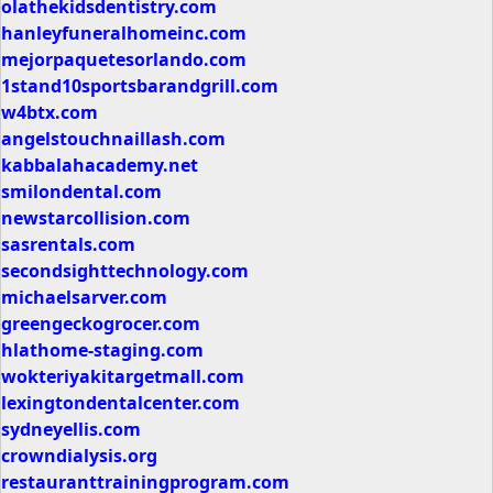
olathekidsdentistry.com
hanleyfuneralhomeinc.com
mejorpaquetesorlando.com
1stand10sportsbarandgrill.com
w4btx.com
angelstouchnaillash.com
kabbalahacademy.net
smilondental.com
newstarcollision.com
sasrentals.com
secondsighttechnology.com
michaelsarver.com
greengeckogrocer.com
hlathome-staging.com
wokteriyakitargetmall.com
lexingtondentalcenter.com
sydneyellis.com
crowndialysis.org
restauranttrainingprogram.com