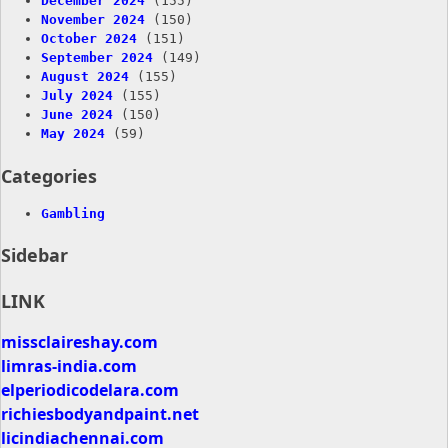
December 2024
(155)
November 2024
(150)
October 2024
(151)
September 2024
(149)
August 2024
(155)
July 2024
(155)
June 2024
(150)
May 2024
(59)
Categories
Gambling
Sidebar
LINK
missclaireshay.com
limras-india.com
elperiodicodelara.com
richiesbodyandpaint.net
licindiachennai.com