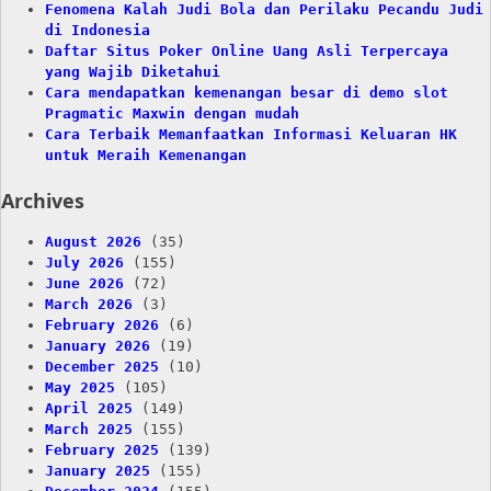
Fenomena Kalah Judi Bola dan Perilaku Pecandu Judi
di Indonesia
Daftar Situs Poker Online Uang Asli Terpercaya
yang Wajib Diketahui
Cara mendapatkan kemenangan besar di demo slot
Pragmatic Maxwin dengan mudah
Cara Terbaik Memanfaatkan Informasi Keluaran HK
untuk Meraih Kemenangan
Archives
August 2026
(35)
July 2026
(155)
June 2026
(72)
March 2026
(3)
February 2026
(6)
January 2026
(19)
December 2025
(10)
May 2025
(105)
April 2025
(149)
March 2025
(155)
February 2025
(139)
January 2025
(155)