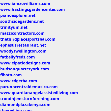
www.iamzowilliams.com
www.hastingsgardencenter.com
pianoexplorer.net
southsidegardens.net
trinityum.net
mazzicontractors.com
thethirdplacesportsbar.com
ephesusrestaurant.net
woodyswellington.com
fatbellyfreds.com
www.elpatiodesigns.com
hudsonquarteryork.com
fibota.com
www.cdgerba.com
parunocentraldemusica.com
www.guardianangelassistedliving.com
trondhjemsturnforening.com
diamondplazakenya.com
tbwredlion.com