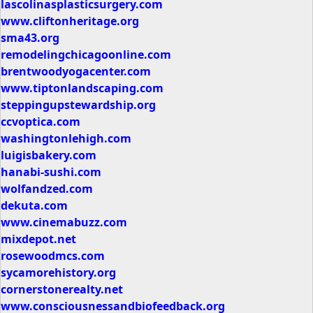
lascolinasplasticsurgery.com
www.cliftonheritage.org
sma43.org
remodelingchicagoonline.com
brentwoodyogacenter.com
www.tiptonlandscaping.com
steppingupstewardship.org
ccvoptica.com
washingtonlehigh.com
luigisbakery.com
hanabi-sushi.com
wolfandzed.com
dekuta.com
www.cinemabuzz.com
mixdepot.net
rosewoodmcs.com
sycamorehistory.org
cornerstonerealty.net
www.consciousnessandbiofeedback.org