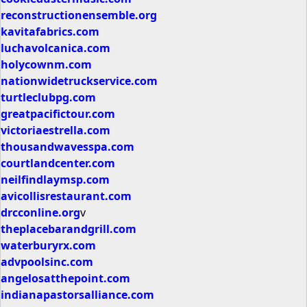
reconstructionensemble.org
kavitafabrics.com
luchavolcanica.com
holycownm.com
nationwidetruckservice.com
turtleclubpg.com
greatpacifictour.com
victoriaestrella.com
thousandwavesspa.com
courtlandcenter.com
neilfindlaymsp.com
avicollisrestaurant.com
drcconline.org
v
theplacebarandgrill.com
waterburyrx.com
advpoolsinc.com
angelosatthepoint.com
indianapastorsalliance.com