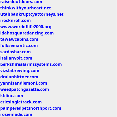
raisedoutdoors.com
thinkwithyourheart.net
utahbankruptcyattorneys.net
irocknroll.com
www.wordoflife2000.org
idahosquaredancing.com
tawawcabins.com
folksemantic.com
sardosbar.com
italianvolt.com
berkshirealarmssystems.com
vizslabrewing.com
dralanbittner.com
yannisandlemoni.com
weedpatchgazette.com
kblinc.com
eriesingletrack.com
pamperedpetsnorthport.com
rosiemade.com