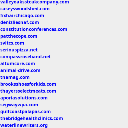
valleyoakssteakcompany.com
caseyswoodshed.com
fixhairchicago.com
denizliesnaf.com
constitutionconferences.com
patthecope.com
svitcs.com
seriouspizza.net
compassroseband.net
altumcore.com
animal-drive.com
tnamag.com
brooksshoesforkids.com
thayersselectmeats.com
aporiasolutions.com
segwaywpa.com
gulfcoastpalapas.com
thebridgehealthclinics.com
waterlinewriters.org