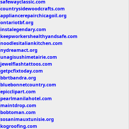
safewayclassic.com
countrysidewoodcrafts.com
appliancerepairchicagoil.org
ontariotbf.org
instalegendary.com
keepworkershealthyandsafe.com
noodlesitaliankitchen.com
nydreamact.org
unagisushimetairie.com
jewelflashtattoos.com
getpcfixtoday.com
bbrtbandra.org
bluebonnetcountry.com
epicclipart.com
pearlmanilahotel.com
maintdrop.com
bobtoman.com
sosanimauxtunisie.org
kogroofing.com