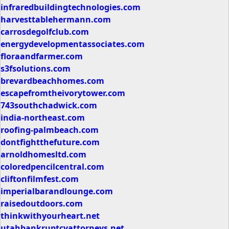
infraredbuildingtechnologies.com
harvesttablehermann.com
carrosdegolfclub.com
energydevelopmentassociates.com
floraandfarmer.com
s3fsolutions.com
brevardbeachhomes.com
escapefromtheivorytower.com
743southchadwick.com
india-northeast.com
roofing-palmbeach.com
dontfightthefuture.com
arnoldhomesltd.com
coloredpencilcentral.com
cliftonfilmfest.com
imperialbarandlounge.com
raisedoutdoors.com
thinkwithyourheart.net
utahbankruptcyattorneys.net