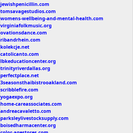
jewishpenicillin.com
tomsavagestudios.com
womens-wellbeing-and-mental-health.com
virginiafolkmusic.org
ovationsdance.com
ribandrhein.com
kolekcje.net
catolicanto.com
lbkeducationcenter.org
trinityriverdallas.org
perfectplace.net
3seasonsthaibistrooakland.com
scribblefire.com
yogaexpo.org
home-careassociates.com
andreacavaletto.com
parksleylivestocksupply.com
boisedharmacenter.org
color-agestores.com