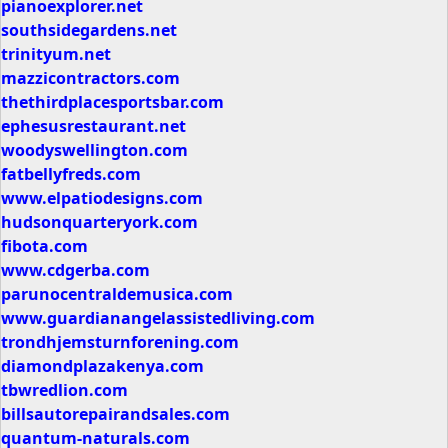
pianoexplorer.net
southsidegardens.net
trinityum.net
mazzicontractors.com
thethirdplacesportsbar.com
ephesusrestaurant.net
woodyswellington.com
fatbellyfreds.com
www.elpatiodesigns.com
hudsonquarteryork.com
fibota.com
www.cdgerba.com
parunocentraldemusica.com
www.guardianangelassistedliving.com
trondhjemsturnforening.com
diamondplazakenya.com
tbwredlion.com
billsautorepairandsales.com
quantum-naturals.com