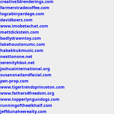
creative3drenderings.com
farmerstradecoffee.com
logcabinyardage.com
davidboers.com
www.imobetachat.com
mattdickstein.com
badlydrawntoy.com
lakehoustonumc.com
habakkukmusic.com
nexttonone.net
serenityhbot.net
joshuainternational.org
susansnailandfacial.com
pen-prop.com
www.tigertrendsprinceton.com
www.fathers4freedom.org
www.topperlyngundogs.com
runningoftheelkhalf.com
jeffdunaheerealty.com