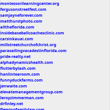
montessorilearningcenter.org
fergusonstreetfest.com
samjayneforever.com
matthurstphoto.com
alltheflorida.com
insidebaseballcoachesclinic.com
carsinkauai.com
millstreetchurchofchrist.org
parasailingvacadestinflorida.com
pride-realty.net
alphadynamicshealth.com
flutterbylash.com
hanlintearoom.com
funnyduckfarms.com
jenwaite.com
elevatemanagementgroup.com
leroyzimmerman.com
drfinley.net
flemingfamilylaw.com