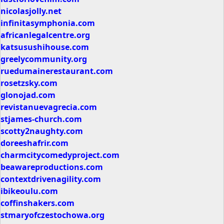
nicolasjolly.net
infinitasymphonia.com
africanlegalcentre.org
katsusushihouse.com
greelycommunity.org
ruedumainerestaurant.com
rosetzsky.com
glonojad.com
revistanuevagrecia.com
stjames-church.com
scotty2naughty.com
doreeshafrir.com
charmcitycomedyproject.com
beawareproductions.com
contextdrivenagility.com
ibikeoulu.com
coffinshakers.com
stmaryofczestochowa.org