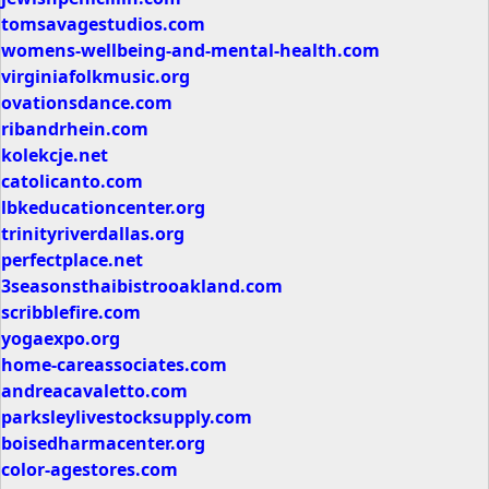
tomsavagestudios.com
womens-wellbeing-and-mental-health.com
virginiafolkmusic.org
ovationsdance.com
ribandrhein.com
kolekcje.net
catolicanto.com
lbkeducationcenter.org
trinityriverdallas.org
perfectplace.net
3seasonsthaibistrooakland.com
scribblefire.com
yogaexpo.org
home-careassociates.com
andreacavaletto.com
parksleylivestocksupply.com
boisedharmacenter.org
color-agestores.com