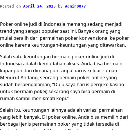
Posted on
April 24, 2025
by
Admin8877
Poker online judi di Indonesia memang sedang menjadi
trend yang sangat populer saat ini. Banyak orang yang
mulai beralih dari permainan poker konvensional ke poker
online karena keuntungan-keuntungan yang ditawarkan.
Salah satu keuntungan bermain poker online judi di
Indonesia adalah kemudahan akses. Anda bisa bermain
kapanpun dan dimanapun tanpa harus keluar rumah.
Menurut Andang, seorang pemain poker online yang
sudah berpengalaman, “Dulu saya harus pergi ke kasino
untuk bermain poker, sekarang saya bisa bermain di
rumah sambil menikmati kopi.”
Selain itu, keuntungan lainnya adalah variasi permainan
yang lebih banyak. Di poker online, Anda bisa memilih dari
berbagai jenis permainan poker yang tidak tersedia di