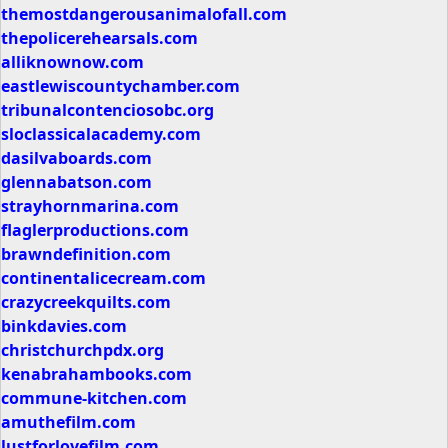
themostdangerousanimalofall.com
thepolicerehearsals.com
alliknownow.com
eastlewiscountychamber.com
tribunalcontenciosobc.org
sloclassicalacademy.com
dasilvaboards.com
glennabatson.com
strayhornmarina.com
flaglerproductions.com
brawndefinition.com
continentalicecream.com
crazycreekquilts.com
binkdavies.com
christchurchpdx.org
kenabrahambooks.com
commune-kitchen.com
amuthefilm.com
lustforlovefilm.com