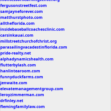
fergusonstreetfest.com
samjayneforever.com
matthurstphoto.com
alltheflorida.com
insidebaseballcoachesclinic.com
carsinkauai.com
millstreetchurchofchrist.org
parasailingvacadestinflorida.com
pride-realty.net
alphadynamicshealth.com
flutterbylash.com
hanlintearoom.com
funnyduckfarms.com
jenwaite.com
elevatemanagementgroup.com
leroyzimmerman.com
drfinley.net
flemingfamilylaw.com