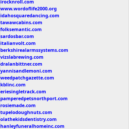
irocknroll.com
www.wordoflife2000.org
idahosquaredancing.com
tawawcabins.com
folksemantic.com
sardosbar.com
italianvolt.com
berkshirealarmssystems.com
vizslabrewing.com
dralanbittner.com
yannisandlemoni.com
weedpatchgazette.com
kblinc.com
eriesingletrack.com
pamperedpetsnorthport.com
rosiemade.com
tupelodoughnuts.com
olathekidsdentistry.com
hanleyfuneralhomeinc.com