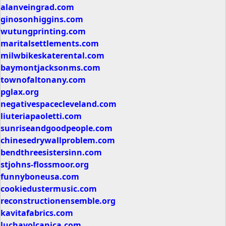
alanveingrad.com
ginosonhiggins.com
wutungprinting.com
maritalsettlements.com
milwbikeskaterental.com
baymontjacksonms.com
townofaltonany.com
pglax.org
negativespacecleveland.com
liuteriapaoletti.com
sunriseandgoodpeople.com
chinesedrywallproblem.com
bendthreesistersinn.com
stjohns-flossmoor.org
funnyboneusa.com
cookiedustermusic.com
reconstructionensemble.org
kavitafabrics.com
luchavolcanica.com