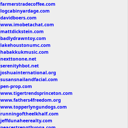
farmerstradecoffee.com
logcabinyardage.com
davidboers.com
www.imobetachat.com
mattdickstein.com
badlydrawntoy.com
lakehoustonumc.com
habakkukmusic.com
nexttonone.net
serenityhbot.net
joshuainternational.org
susansnailandfacial.com
pen-prop.com
www.tigertrendsprinceton.com
www.fathers4freedom.org
www.topperlyngundogs.com
runningoftheelkhalf.com
jeffdunaheerealty.com
peacestrengthyoga.com