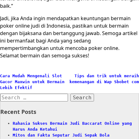
baik.”
Jadi, jika Anda ingin mendapatkan keuntungan bermain
poker online judi di Indonesia, pastikan untuk bermain
dengan bijaksana dan bertanggung jawab. Semoga artikel
ini bermanfaat bagi Anda yang sedang
mempertimbangkan untuk mencoba poker online.
Selamat bermain dan semoga sukses!
Post
Cara Mudah Mengenali Slot
Tips dan trik untuk meraih
Gacor Maxwin untuk Bermain
kemenangan di Wap Sbobet com
navigation
Lebih Efektif
Search
for:
Recent Posts
Rahasia Sukses Bermain Judi Baccarat Online yang
Harus Anda Ketahui
Mitos dan Fakta Seputar Judi Sepak Bola