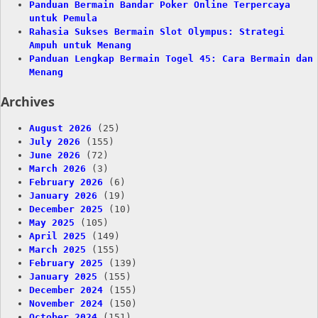
Panduan Bermain Bandar Poker Online Terpercaya
untuk Pemula
Rahasia Sukses Bermain Slot Olympus: Strategi
Ampuh untuk Menang
Panduan Lengkap Bermain Togel 45: Cara Bermain dan
Menang
Archives
August 2026
(25)
July 2026
(155)
June 2026
(72)
March 2026
(3)
February 2026
(6)
January 2026
(19)
December 2025
(10)
May 2025
(105)
April 2025
(149)
March 2025
(155)
February 2025
(139)
January 2025
(155)
December 2024
(155)
November 2024
(150)
October 2024
(151)