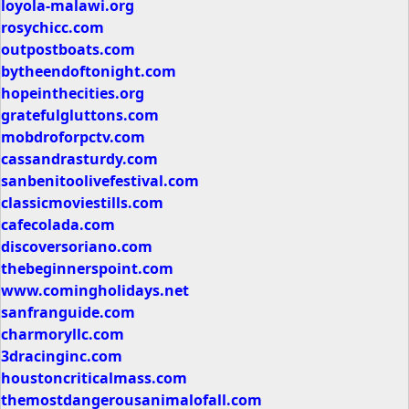
loyola-malawi.org
rosychicc.com
outpostboats.com
bytheendoftonight.com
hopeinthecities.org
gratefulgluttons.com
mobdroforpctv.com
cassandrasturdy.com
sanbenitoolivefestival.com
classicmoviestills.com
cafecolada.com
discoversoriano.com
thebeginnerspoint.com
www.comingholidays.net
sanfranguide.com
charmoryllc.com
3dracinginc.com
houstoncriticalmass.com
themostdangerousanimalofall.com