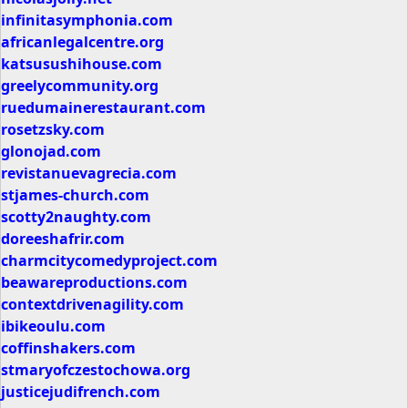
infinitasymphonia.com
africanlegalcentre.org
katsusushihouse.com
greelycommunity.org
ruedumainerestaurant.com
rosetzsky.com
glonojad.com
revistanuevagrecia.com
stjames-church.com
scotty2naughty.com
doreeshafrir.com
charmcitycomedyproject.com
beawareproductions.com
contextdrivenagility.com
ibikeoulu.com
coffinshakers.com
stmaryofczestochowa.org
justicejudifrench.com