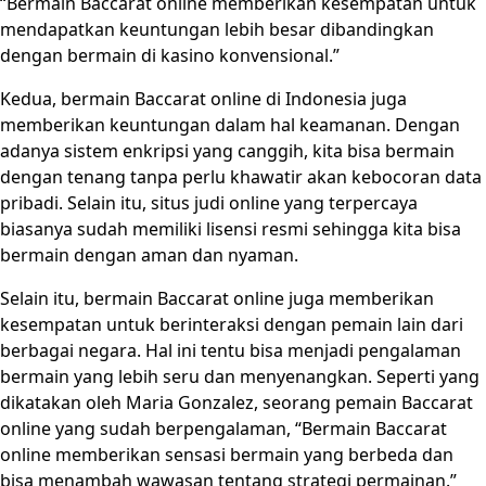
“Bermain Baccarat online memberikan kesempatan untuk
mendapatkan keuntungan lebih besar dibandingkan
dengan bermain di kasino konvensional.”
Kedua, bermain Baccarat online di Indonesia juga
memberikan keuntungan dalam hal keamanan. Dengan
adanya sistem enkripsi yang canggih, kita bisa bermain
dengan tenang tanpa perlu khawatir akan kebocoran data
pribadi. Selain itu, situs judi online yang terpercaya
biasanya sudah memiliki lisensi resmi sehingga kita bisa
bermain dengan aman dan nyaman.
Selain itu, bermain Baccarat online juga memberikan
kesempatan untuk berinteraksi dengan pemain lain dari
berbagai negara. Hal ini tentu bisa menjadi pengalaman
bermain yang lebih seru dan menyenangkan. Seperti yang
dikatakan oleh Maria Gonzalez, seorang pemain Baccarat
online yang sudah berpengalaman, “Bermain Baccarat
online memberikan sensasi bermain yang berbeda dan
bisa menambah wawasan tentang strategi permainan.”