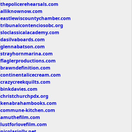
thepolicerehearsals.com
alliknownow.com
eastlewiscountychamber.com
tribunalcontenciosobc.org
sloclassicalacademy.com
dasilvaboards.com
glennabatson.com
strayhornmarina.com
flaglerproductions.com
brawndefinition.com
continentalicecream.com
crazycreekquilts.com
binkdavies.com
christchurchpdx.org
kenabrahambooks.com
commune-kitchen.com
amuthefilm.com
lustforlovefilm.com
nicolasjolly.net