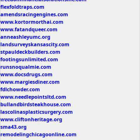
flexfoldtraps.com
amendsracingengines.com
www.kortormorthai.com
www.fatandqueer.com
anneashleyumc.org
landsurveyskansascity.com
stpauldeckbuilders.com
footingsunlimited.com
runsnoqualmie.com
www.docsdrugs.com
www.margiesdiner.com
fdlchowder.com
www.needlepointsltd.com
bullandbirdsteakhouse.com
lascolinasplasticsurgery.com
www.cliftonheritage.org
sma43.org
remodelingchicagoonline.com