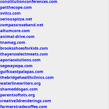
constitutionconferences.com
patthecope.com
svitcs.com
seriouspizza.net
compassroseband.net
altumcore.com
animal-drive.com
tnamag.com
brooksshoesforkids.com
thayersselectmeats.com
aporiasolutions.com
segwaywpa.com
gulfcoastpalapas.com
thebridgehealthclinics.com
waterlinewriters.org
shameddogan.com
parentsoftots.org
creative3drenderings.com
farmerstradecoffee.com