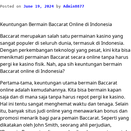
Posted on
June 19, 2024
by
Admin8877
Keuntungan Bermain Baccarat Online di Indonesia
Baccarat merupakan salah satu permainan kasino yang
sangat populer di seluruh dunia, termasuk di Indonesia.
Dengan perkembangan teknologi yang pesat, kini kita bisa
menikmati permainan Baccarat secara online tanpa harus
pergi ke kasino fisik. Nah, apa sih keuntungan bermain
Baccarat online di Indonesia?
Pertama-tama, keuntungan utama bermain Baccarat
online adalah kemudahannya. Kita bisa bermain kapan
saja dan di mana saja tanpa harus repot pergi ke kasino.
Hal ini tentu sangat menghemat waktu dan tenaga. Selain
itu, banyak situs judi online yang menawarkan bonus dan
promosi menarik bagi para pemain Baccarat. Seperti yang
dikatakan oleh John Smith, seorang ahli perjudian,