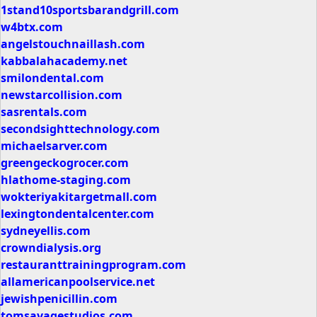
1stand10sportsbarandgrill.com
w4btx.com
angelstouchnaillash.com
kabbalahacademy.net
smilondental.com
newstarcollision.com
sasrentals.com
secondsighttechnology.com
michaelsarver.com
greengeckogrocer.com
hlathome-staging.com
wokteriyakitargetmall.com
lexingtondentalcenter.com
sydneyellis.com
crowndialysis.org
restauranttrainingprogram.com
allamericanpoolservice.net
jewishpenicillin.com
tomsavagestudios.com