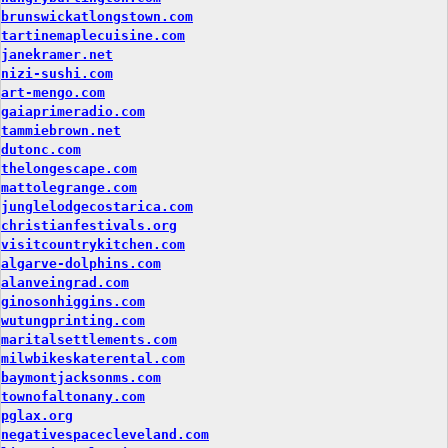
brunswickatlongstown.com
tartinemaplecuisine.com
janekramer.net
nizi-sushi.com
art-mengo.com
gaiaprimeradio.com
tammiebrown.net
dutonc.com
thelongescape.com
mattolegrange.com
junglelodgecostarica.com
christianfestivals.org
visitcountrykitchen.com
algarve-dolphins.com
alanveingrad.com
ginosonhiggins.com
wutungprinting.com
maritalsettlements.com
milwbikeskaterental.com
baymontjacksonms.com
townofaltonany.com
pglax.org
negativespacecleveland.com