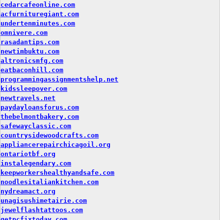
cedarcafeonline.com
acfurnituregiant.com
undertenminutes.com
omnivere.com
rasadantips.com
newtimbuktu.com
altronicsmfg.com
eatbaconhill.com
programmingassignmentshelp.net
kidssleepover.com
newtravels.net
paydayloansforus.com
thebelmontbakery.com
safewayclassic.com
countrysidewoodcrafts.com
appliancerepairchicagoil.org
ontariotbf.org
instalegendary.com
keepworkershealthyandsafe.com
noodlesitaliankitchen.com
nydreamact.org
unagisushimetairie.com
jewelflashtattoos.com
getpcfixtoday.com