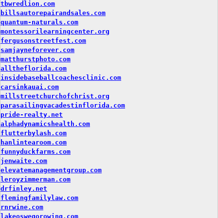
tbwredlion.com
billsautorepairandsales.com
quantum-naturals.com
montessorilearningcenter.org
fergusonstreetfest.com
samjayneforever.com
matthurstphoto.com
alltheflorida.com
insidebaseballcoachesclinic.com
carsinkauai.com
millstreetchurchofchrist.org
parasailingvacadestinflorida.com
pride-realty.net
alphadynamicshealth.com
flutterbylash.com
hanlintearoom.com
funnyduckfarms.com
jenwaite.com
elevatemanagementgroup.com
leroyzimmerman.com
drfinley.net
flemingfamilylaw.com
rnrwine.com
lakeoswegorowing.com