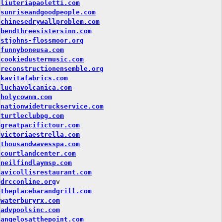
liuteriapaoletti.com
sunriseandgoodpeople.com
chinesedrywallproblem.com
bendthreesistersinn.com
stjohns-flossmoor.org
funnyboneusa.com
cookiedustermusic.com
reconstructionensemble.org
kavitafabrics.com
luchavolcanica.com
holycownm.com
nationwidetruckservice.com
turtleclubpg.com
greatpacifictour.com
victoriaestrella.com
thousandwavesspa.com
courtlandcenter.com
neilfindlaymsp.com
avicollisrestaurant.com
drcconline.org
v
theplacebarandgrill.com
waterburyrx.com
advpoolsinc.com
angelosatthepoint.com