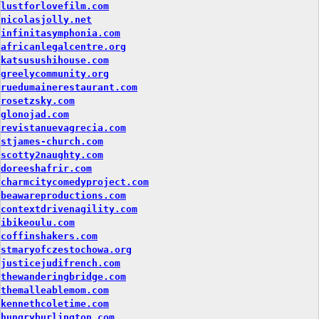
lustforlovefilm.com
nicolasjolly.net
infinitasymphonia.com
africanlegalcentre.org
katsusushihouse.com
greelycommunity.org
ruedumainerestaurant.com
rosetzsky.com
glonojad.com
revistanuevagrecia.com
stjames-church.com
scotty2naughty.com
doreeshafrir.com
charmcitycomedyproject.com
beawareproductions.com
contextdrivenagility.com
ibikeoulu.com
coffinshakers.com
stmaryofczestochowa.org
justicejudifrench.com
thewanderingbridge.com
themalleablemom.com
kennethcoletime.com
hungryburlington.com