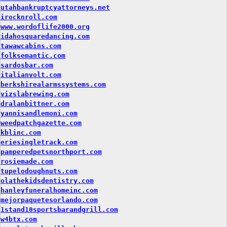
utahbankruptcyattorneys.net
irocknroll.com
www.wordoflife2000.org
idahosquaredancing.com
tawawcabins.com
folksemantic.com
sardosbar.com
italianvolt.com
berkshirealarmssystems.com
vizslabrewing.com
dralanbittner.com
yannisandlemoni.com
weedpatchgazette.com
kblinc.com
eriesingletrack.com
pamperedpetsnorthport.com
rosiemade.com
tupelodoughnuts.com
olathekidsdentistry.com
hanleyfuneralhomeinc.com
mejorpaquetesorlando.com
1stand10sportsbarandgrill.com
w4btx.com