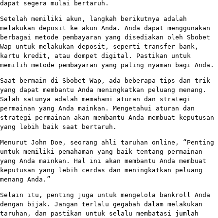
dapat segera mulai bertaruh.
Setelah memiliki akun, langkah berikutnya adalah
melakukan deposit ke akun Anda. Anda dapat menggunakan
berbagai metode pembayaran yang disediakan oleh Sbobet
Wap untuk melakukan deposit, seperti transfer bank,
kartu kredit, atau dompet digital. Pastikan untuk
memilih metode pembayaran yang paling nyaman bagi Anda.
Saat bermain di Sbobet Wap, ada beberapa tips dan trik
yang dapat membantu Anda meningkatkan peluang menang.
Salah satunya adalah memahami aturan dan strategi
permainan yang Anda mainkan. Mengetahui aturan dan
strategi permainan akan membantu Anda membuat keputusan
yang lebih baik saat bertaruh.
Menurut John Doe, seorang ahli taruhan online, “Penting
untuk memiliki pemahaman yang baik tentang permainan
yang Anda mainkan. Hal ini akan membantu Anda membuat
keputusan yang lebih cerdas dan meningkatkan peluang
menang Anda.”
Selain itu, penting juga untuk mengelola bankroll Anda
dengan bijak. Jangan terlalu gegabah dalam melakukan
taruhan, dan pastikan untuk selalu membatasi jumlah